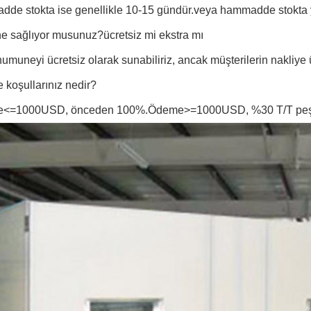
dde stokta ise genellikle 10-15 gündür.veya hammadde stokta 
e sağlıyor musunuz?ücretsiz mi ekstra mı
numuneyi ücretsiz olarak sunabiliriz, ancak müşterilerin nakliye ü
koşullarınız nedir?
<=1000USD, önceden 100%.Ödeme>=1000USD, %30 T/T peşin,