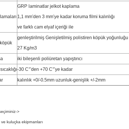
GRP laminatlar jelkot kaplama
lamaları
1,1 mm'den 3 mm'ye kadar koruma filmi kalınlığı
ve farklı cam elyaf içeriği ile
genleştirilmiş Genişletilmiş polistiren köpük yoğunluğu
 köpük
27 Kg/m3
ma
iki bileşenli poliüretan yapıştırıcı
sıcaklığı
-30 C°'den +70 C°'ye kadar
ar
kalınlık +0/-0.5mm uzunluk-genişlik +/-2mm
 seçiminiz->
 ve kuluçka ekipmanları