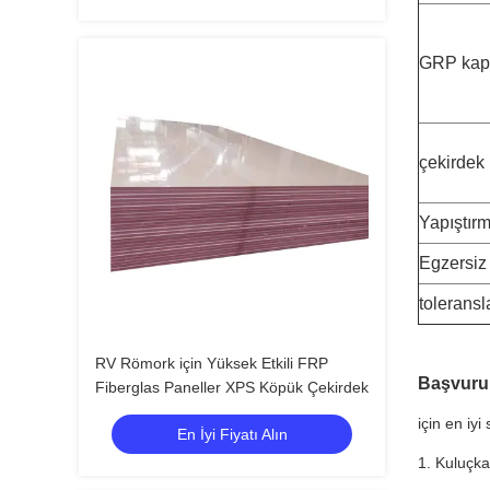
GRP kap
çekirdek
Yapıştır
Egzersiz 
toleransl
RV Römork için Yüksek Etkili FRP
Başvuru
Fiberglas Paneller XPS Köpük Çekirdek
için en iyi
En İyi Fiyatı Alın
1. Kuluçka