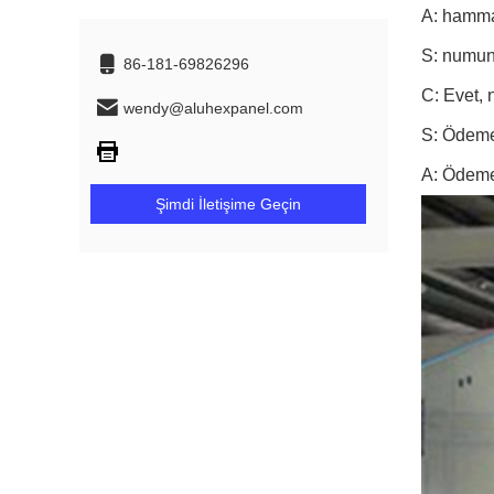
A: hamma
S: numun
86-181-69826296
C: Evet, 
wendy@aluhexpanel.com
S: Ödeme 
A: Ödeme
Şimdi İletişime Geçin