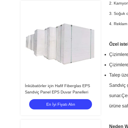
2. Kamyon
3. Soğuk 
4. Reklam 
Özel iste
Çizimlere
Çizimlere
Talep üze
Sandviç ç
İnkübatörler için Hafif Fiberglas EPS
Sandviç Panel EPS Duvar Panelleri
sunar.Çeş
En İyi Fiyatı Alın
ürüne sah
Neden W