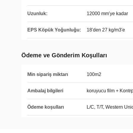
Uzunluk:
12000 mm'ye kadar
EPS Köpük Yoğunluğu:
18'den 27 kg/m3'e
Ödeme ve Gönderim Koşulları
Min sipariş miktarı
100m2
Ambalaj bilgileri
koruyucu film + Kontr
Ödeme koşulları
L/C, T/T, Western Uni