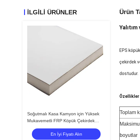
Ürün T
İLGİLİ ÜRÜNLER
Yalıtım
EPS köpük 
çekirdek v
dostudur.
Özellikler
Toplam ka
Soğutmalı Kasa Kamyon için Yüksek
Mukavemetli FRP Köpük Çekirdek
Maksim
Panelleri Isı Yalıtımı
En İyi Fiyatı Alın
boyutlar