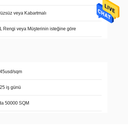
üzsüz veya Kabartmalı
 Rengi veya Müşterinin isteğine göre
-45usd/sqm
25 iş günü
da 50000 SQM