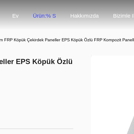
Ev
Ürün:% S
Hakkımızda
Bizimle 
tım FRP Köpük Çekirdek Paneller EPS Köpük Özlü FRP Kompozit Panell
eller EPS Köpük Özlü