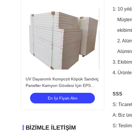
1: 10 yıl
Müşter
ekibimi
2. Alü
Alümin
3. Ekibim
4. Ürünle
UV Dayanımlı Kompozit Köpük Sandviç
Paneller Kamyon Gövdesi İçin EPS
Köpük Paneller
SSS
En İyi Fiyatı Alın
S: Ticaret
A: Biz üre
S: Teslim
BIZIMLE İLETIŞIM