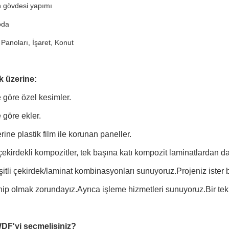
 gövdesi yapımı
oda
Panoları, İşaret, Konut
k üzerine:
 göre özel kesimler.
 göre ekler.
rine plastik film ile korunan paneller.
ekirdekli kompozitler, tek başına katı kompozit laminatlardan 
itli çekirdek/laminat kombinasyonları sunuyoruz.Projeniz ister b
ip olmak zorundayız.Ayrıca işleme hizmetleri sunuyoruz.Bir teklif
DF'yi seçmelisiniz?