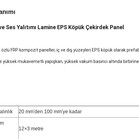
anımı
 ve Ses Yalıtımı Lamine EPS Köpük Çekirdek Panel
özlü FRP kompozit paneller, iç ve dış yüzeyleri EPS köpük olarak prefabri
e yüksek mukavemetli yapışkan, yüksek vakum basıncı altında birbirine b
lınlık
20 mm'den 100 mm'ye kadar
um
12×3 metre