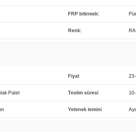
FRP bitirmek:
Pür
Renk:
RAL
Fiyat
23
plak Palet
Teslim süresi
10-
on
Yetenek temini
Ay