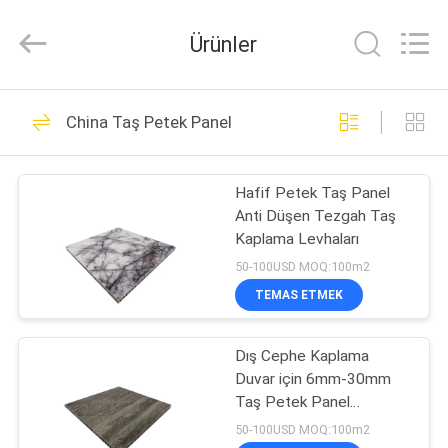
Composite
Material
Co.,
Ürünler
Ltd..
All
Rights
Reserved.
EV
Developed
29
by
China Taş Petek Panel
ECER
Alüminyum Petek
ÜRÜN:%
Paneller
Hafif Petek Taş Panel
S
Anti Düşen Tezgah Taş
Kaplama Levhaları
HAKKIMIZDA
50-100USD MOQ:100m2
TEMAS ETMEK
28
FABRIKA
Dış Cephe Kaplama
TURU
FRP Petek Paneli
Duvar için 6mm-30mm
Taş Petek Panel
KALITE
Alüminyum Taş Kaplama
50-100USD MOQ:100m2