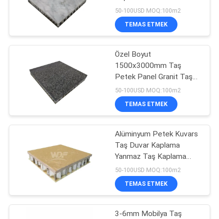
POLITIKASI
Alüminyum Destekli
50-100USD MOQ:100m2
Petek Çekirdek
TEMAS ETMEK
20
Alüminyum Petek
Özel Boyut
1500x3000mm Taş
Çekirdek
Petek Panel Granit Taş
Kaplama Panelleri
50-100USD MOQ:100m2
TEMAS ETMEK
Alüminyum Petek Kuvars
10
Taş Duvar Kaplama
Yanmaz Taş Kaplama
HPL Kompozit Panel
Paneli
50-100USD MOQ:100m2
TEMAS ETMEK
3-6mm Mobilya Taş