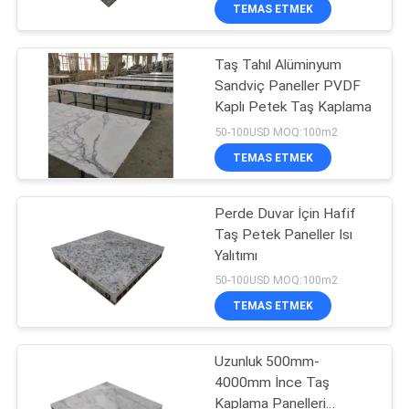
Panelleri
KONTROL
TEMAS ETMEK
Taş Tahıl Alüminyum
BIZIMLE
20
Sandviç Paneller PVDF
ILETIŞIME
Kaplı Petek Taş Kaplama
Paslanmaz Çelik
GEÇIN
50-100USD MOQ:100m2
Petek Panel
TEMAS ETMEK
HABERLER
Perde Duvar İçin Hafif
Taş Petek Paneller Isı
VAKALAR
Yalıtımı
19
50-100USD MOQ:100m2
SITE
FRP Köpük Çekirdek
TEMAS ETMEK
HARITASI
Paneller
Uzunluk 500mm-
4000mm İnce Taş
GIZLILIK
Kaplama Panelleri