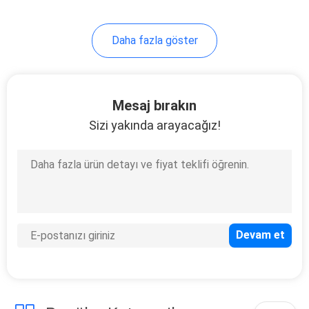
17
Daha fazla göster
Petek Tavan
Panelleri
Mesaj bırakın
Sizi yakında arayacağız!
17
Kompozit Kamyon
Gövdesi