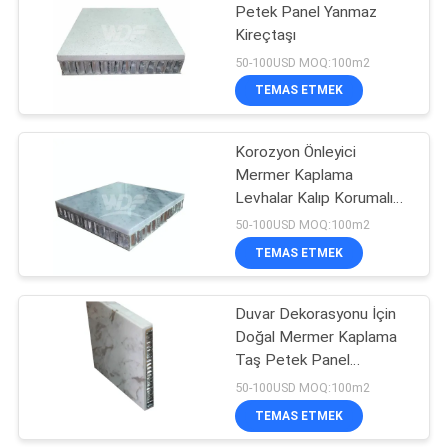
Petek Panel Yanmaz
Kireçtaşı
10
50-100USD MOQ:100m2
Porselen Petek
TEMAS ETMEK
Paneller
Korozyon Önleyici
Mermer Kaplama
Levhalar Kalıp Korumalı
Alüminyum Petek
50-100USD MOQ:100m2
Çekirdek Paneli
TEMAS ETMEK
10
Duvar Dekorasyonu İçin
Taş Petek Panel
Doğal Mermer Kaplama
Taş Petek Panel
Alüminyum
50-100USD MOQ:100m2
TEMAS ETMEK