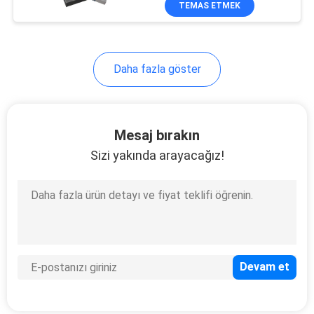
TEMAS ETMEK
10
Tuvalet Bölme
Paneli
Daha fazla göster
Mesaj bırakın
Sizi yakında arayacağız!
13
Alüminyum Masif
Panel
17