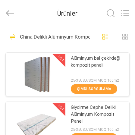
Composite
Material
Co.,
Ürünler
Ltd..
All
Rights
Reserved.
Developed
EV
29
by
China Delikli Alüminyum Kompozit Panel
ECER
Alüminyum Petek
ÜRÜN:%
Paneller
HOT
Alüminyum bal çekirdeği
S
kompozit paneli
HAKKIMIZDA
25-35USD/SQM MOQ:100m2
ŞIMDI SORGULAMA
28
FABRIKA
HOT
Giydirme Cephe Delikli
TURU
FRP Petek Paneli
Alüminyum Kompozit
Panel
KALITE
25-35USD/SQM MOQ:100m2