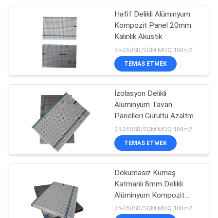
Hafif Delikli Alüminyum
17
Kompozit Panel 20mm
Petek Tavan
Kalınlık Akustik
25-35USD/SQM MOQ:100m2
Panelleri
TEMAS ETMEK
İzolasyon Delikli
Alüminyum Tavan
Panelleri Gürültü Azaltma
17
Petek Çekirdek Paneli
25-35USD/SQM MOQ:100m2
Kompozit Kamyon
TEMAS ETMEK
Gövdesi
Dokumasız Kumaş
Katmanlı 8mm Delikli
Alüminyum Kompozit
Panel
25-35USD/SQM MOQ:100m2