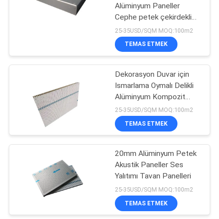
Alüminyum Paneller
Cephe petek çekirdekli
10
Ses Isı Yalıtımı
25-35USD/SQM MOQ:100m2
Porselen Petek
TEMAS ETMEK
Paneller
Dekorasyon Duvar için
Ismarlama Oymalı Delikli
Alüminyum Kompozit
Panel
25-35USD/SQM MOQ:100m2
TEMAS ETMEK
10
20mm Alüminyum Petek
Taş Petek Panel
Akustik Paneller Ses
Yalıtımı Tavan Panelleri
25-35USD/SQM MOQ:100m2
TEMAS ETMEK