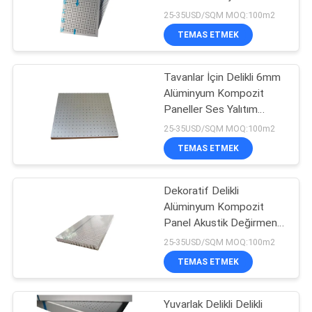
POLITIKASI
Yüksek Mukavemet
25-35USD/SQM MOQ:100m2
TEMAS ETMEK
20
Alüminyum Petek
Tavanlar İçin Delikli 6mm
Alüminyum Kompozit
Çekirdek
Paneller Ses Yalıtım
Panelleri
25-35USD/SQM MOQ:100m2
TEMAS ETMEK
Dekoratif Delikli
10
Alüminyum Kompozit
Panel Akustik Değirmen
HPL Kompozit Panel
Finish Yüzey
25-35USD/SQM MOQ:100m2
TEMAS ETMEK
Yuvarlak Delikli Delikli