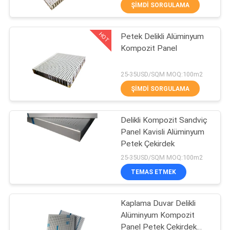
KONTROL
ŞIMDI SORGULAMA
HOT
Petek Delikli Alüminyum
BIZIMLE
20
Kompozit Panel
ILETIŞIME
Paslanmaz Çelik
GEÇIN
25-35USD/SQM MOQ:100m2
Petek Panel
ŞIMDI SORGULAMA
HABERLER
Delikli Kompozit Sandviç
Panel Kavisli Alüminyum
VAKALAR
Petek Çekirdek
19
25-35USD/SQM MOQ:100m2
SITE
FRP Köpük Çekirdek
TEMAS ETMEK
HARITASI
Paneller
Kaplama Duvar Delikli
Alüminyum Kompozit
GIZLILIK
Panel Petek Çekirdek